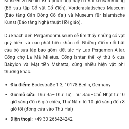
Museen zu Berlin. Khu phức hợp này có Antikensammlung
(Bộ sưu tập Cổ vật Cổ điển), Vorderasiatisches Museum
(Bảo tàng Cận Đông Cổ đại) và Museum für Islamische
Kunst (Bảo tàng Nghệ thuật Hồi giáo).
Du khách đến Pergamonmuseum sẽ tìm thấy những cổ vật
quý hiếm và các phát hiện khảo cổ. Những điểm nổi bật
của bộ sưu tập bao gồm kiệt tác Hy Lạp Pergamon Altar,
Cổng chợ La Mã Miletus, Cổng Ishtar thế kỷ thứ 6 của
Babylon và Mặt tiền Mshatta, cùng nhiều hiện vật phi
thường khác.
Địa điểm:
Bodestraße 1-3, 10178 Berlin, Germany
Giờ mở cửa:
Thứ Ba–Thứ Tư, Thứ Sáu–Chủ Nhật từ 10
giờ sáng đến 6 giờ chiều, Thứ Năm từ 10 giờ sáng đến 8
giờ tối (đóng cửa vào Thứ Hai)
Điện thoại:
+49 30 266424242