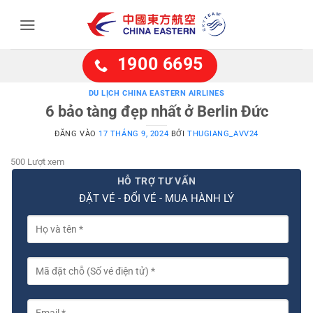
Bỏ
qua
nội
dung
1900 6695
DU LỊCH CHINA EASTERN AIRLINES
6 bảo tàng đẹp nhất ở Berlin Đức
ĐĂNG VÀO
17 THÁNG 9, 2024
BỞI
THUGIANG_AVV24
500 Lượt xem
HỖ TRỢ TƯ VẤN
ĐẶT VÉ - ĐỔI VÉ - MUA HÀNH LÝ