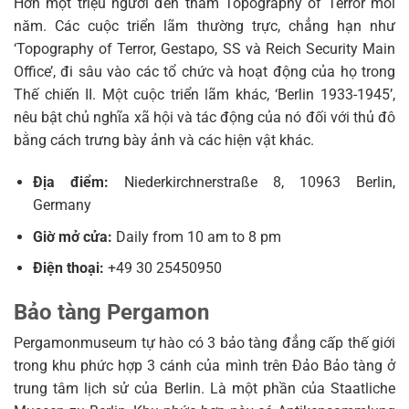
Hơn một triệu người đến thăm Topography of Terror mỗi
năm. Các cuộc triển lãm thường trực, chẳng hạn như
‘Topography of Terror, Gestapo, SS và Reich Security Main
Office’, đi sâu vào các tổ chức và hoạt động của họ trong
Thế chiến II. Một cuộc triển lãm khác, ‘Berlin 1933-1945’,
nêu bật chủ nghĩa xã hội và tác động của nó đối với thủ đô
bằng cách trưng bày ảnh và các hiện vật khác.
Địa điểm:
Niederkirchnerstraße 8, 10963 Berlin,
Germany
Giờ mở cửa:
Daily from 10 am to 8 pm
Điện thoại:
+49 30 25450950
Bảo tàng Pergamon
Pergamonmuseum tự hào có 3 bảo tàng đẳng cấp thế giới
trong khu phức hợp 3 cánh của mình trên Đảo Bảo tàng ở
trung tâm lịch sử của Berlin. Là một phần của Staatliche