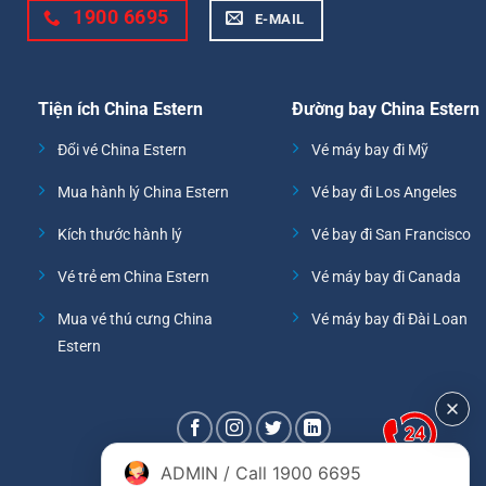
1900 6695
E-MAIL
Tiện ích China Estern
Đường bay China Estern
Đổi vé China Estern
Vé máy bay đi Mỹ
Mua hành lý China Estern
Vé bay đi Los Angeles
Kích thước hành lý
Vé bay đi San Francisco
Vé trẻ em China Estern
Vé máy bay đi Canada
Mua vé thú cưng China
Vé máy bay đi Đài Loan
Estern
ADMIN / Call 1900 6695