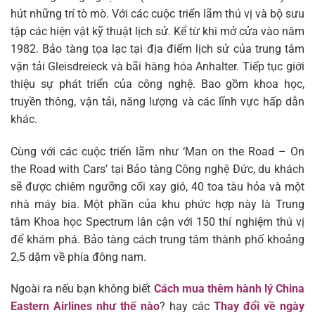
hút những trí tò mò. Với các cuộc triển lãm thú vị và bộ sưu
tập các hiện vật kỹ thuật lịch sử. Kể từ khi mở cửa vào năm
1982. Bảo tàng tọa lạc tại địa điểm lịch sử của trung tâm
vận tải Gleisdreieck và bãi hàng hóa Anhalter. Tiếp tục giới
thiệu sự phát triển của công nghệ. Bao gồm khoa học,
truyền thông, vận tải, năng lượng và các lĩnh vực hấp dẫn
khác.
Cùng với các cuộc triển lãm như ‘Man on the Road – On
the Road with Cars’ tại Bảo tàng Công nghệ Đức, du khách
sẽ được chiêm ngưỡng cối xay gió, 40 toa tàu hỏa và một
nhà máy bia. Một phần của khu phức hợp này là Trung
tâm Khoa học Spectrum lân cận với 150 thí nghiệm thú vị
để khám phá. Bảo tàng cách trung tâm thành phố khoảng
2,5 dặm về phía đông nam.
Ngoài ra nếu bạn không biết
Cách mua thêm hành lý China
Eastern Airlines như thế nào
? hay các
Thay đổi về ngày