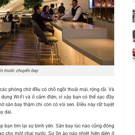
ãn trước chuyến bay
các phòng chờ đều có chỗ ngồi thoải mái, rộng rãi. Và
 dụng Wi-Fi và ổ cắm điện, vì vậy bạn có thể sạc đầy
ờ sân bay thậm chí còn có vòi sen. Điều này rất tuyệt
y dài.
p bạn tìm lại sự bình yên. Sân bay lúc nào cũng đông
cao cho một chai nước. Sự ồn ào náo nhiệt hiện diện ở