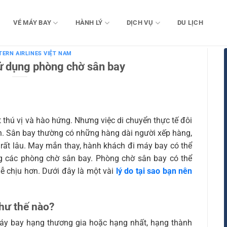
VÉ MÁY BAY
HÀNH LÝ
DỊCH VỤ
DU LỊCH
TERN AIRLINES VIỆT NAM
sử dụng phòng chờ sân bay
hú vị và hào hứng. Nhưng việc di chuyển thực tế đôi
án. Sân bay thường có những hàng dài người xếp hàng,
 rất lâu. May mắn thay, hành khách đi máy bay có thể
g các phòng chờ sân bay. Phòng chờ sân bay có thể
ễ chịu hơn. Dưới đây là một vài
lý do tại sao bạn nên
hư thế nào?
y bay hạng thương gia hoặc hạng nhất, hạng thành