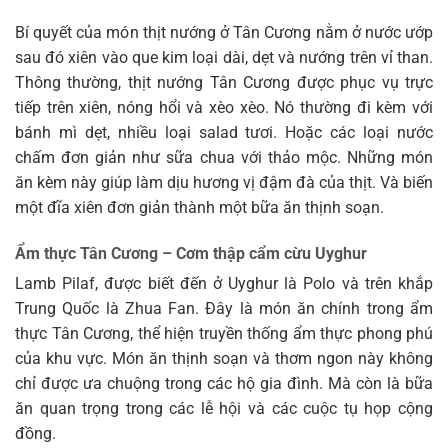
Bí quyết của món thịt nướng ở Tân Cương nằm ở nước ướp
sau đó xiên vào que kim loại dài, dẹt và nướng trên vỉ than.
Thông thường, thịt nướng Tân Cương được phục vụ trực
tiếp trên xiên, nóng hổi và xèo xèo. Nó thường đi kèm với
bánh mì dẹt, nhiều loại salad tươi. Hoặc các loại nước
chấm đơn giản như sữa chua với thảo mộc. Những món
ăn kèm này giúp làm dịu hương vị đậm đà của thịt. Và biến
một đĩa xiên đơn giản thành một bữa ăn thịnh soạn.
Ẩm thực Tân Cương – Cơm thập cẩm cừu Uyghur
Lamb Pilaf, được biết đến ở Uyghur là Polo và trên khắp
Trung Quốc là Zhua Fan. Đây là món ăn chính trong ẩm
thực Tân Cương, thể hiện truyền thống ẩm thực phong phú
của khu vực. Món ăn thịnh soạn và thơm ngon này không
chỉ được ưa chuộng trong các hộ gia đình. Mà còn là bữa
ăn quan trọng trong các lễ hội và các cuộc tụ họp cộng
đồng.