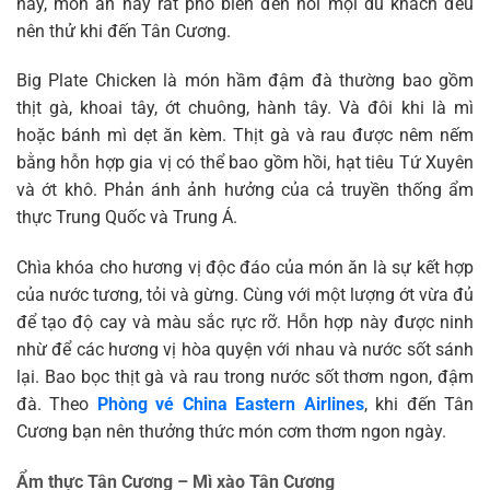
nay, món ăn này rất phổ biến đến nỗi mọi du khách đều
nên thử khi đến Tân Cương.
Big Plate Chicken là món hầm đậm đà thường bao gồm
thịt gà, khoai tây, ớt chuông, hành tây. Và đôi khi là mì
hoặc bánh mì dẹt ăn kèm. Thịt gà và rau được nêm nếm
bằng hỗn hợp gia vị có thể bao gồm hồi, hạt tiêu Tứ Xuyên
và ớt khô. Phản ánh ảnh hưởng của cả truyền thống ẩm
thực Trung Quốc và Trung Á.
Chìa khóa cho hương vị độc đáo của món ăn là sự kết hợp
của nước tương, tỏi và gừng. Cùng với một lượng ớt vừa đủ
để tạo độ cay và màu sắc rực rỡ. Hỗn hợp này được ninh
nhừ để các hương vị hòa quyện với nhau và nước sốt sánh
lại. Bao bọc thịt gà và rau trong nước sốt thơm ngon, đậm
đà. Theo
Phòng vé China Eastern Airlines
, khi đến Tân
Cương bạn nên thưởng thức món cơm thơm ngon ngày.
Ẩm thực Tân Cương – Mì xào Tân Cương