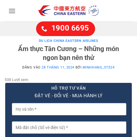
Bỏ
qua
nội
dung
1900 6695
DU LỊCH CHINA EASTERN AIRLINES
Ẩm thực Tân Cương – Những món
ngon bạn nên thử
ĐĂNG VÀO
28 THÁNG 11, 2024
BỞI
MINHHANG_STE24
538 Lượt xem
HỖ TRỢ TƯ VẤN
ĐẶT VÉ - ĐỔI VÉ - MUA HÀNH LÝ