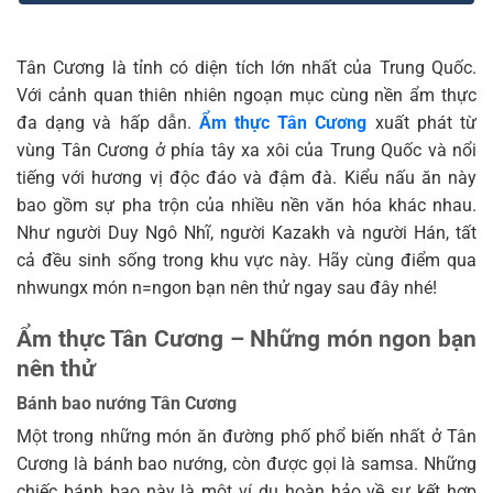
Tân Cương là tỉnh có diện tích lớn nhất của Trung Quốc.
Với cảnh quan thiên nhiên ngoạn mục cùng nền ẩm thực
đa dạng và hấp dẫn.
Ẩm thực Tân Cương
xuất phát từ
vùng Tân Cương ở phía tây xa xôi của Trung Quốc và nổi
tiếng với hương vị độc đáo và đậm đà. Kiểu nấu ăn này
bao gồm sự pha trộn của nhiều nền văn hóa khác nhau.
Như người Duy Ngô Nhĩ, người Kazakh và người Hán, tất
cả đều sinh sống trong khu vực này. Hãy cùng điểm qua
nhwungx món n=ngon bạn nên thử ngay sau đây nhé!
Ẩm thực Tân Cương – Những món ngon bạn
nên thử
Bánh bao nướng Tân Cương
Một trong những món ăn đường phố phổ biến nhất ở Tân
Cương là bánh bao nướng, còn được gọi là samsa. Những
chiếc bánh bao này là một ví dụ hoàn hảo về sự kết hợp