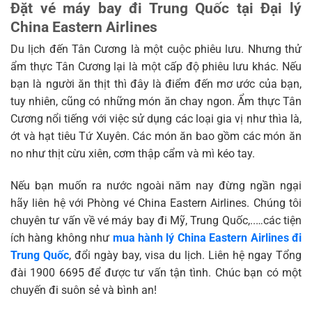
Đặt vé máy bay đi Trung Quốc tại Đại lý
China Eastern Airlines
Du lịch đến Tân Cương là một cuộc phiêu lưu. Nhưng thử
ẩm thực Tân Cương lại là một cấp độ phiêu lưu khác. Nếu
bạn là người ăn thịt thì đây là điểm đến mơ ước của bạn,
tuy nhiên, cũng có những món ăn chay ngon. Ẩm thực Tân
Cương nổi tiếng với việc sử dụng các loại gia vị như thìa là,
ớt và hạt tiêu Tứ Xuyên. Các món ăn bao gồm các món ăn
no như thịt cừu xiên, cơm thập cẩm và mì kéo tay.
Nếu bạn muốn ra nước ngoài năm nay đừng ngần ngại
hãy liên hệ với Phòng vé China Eastern Airlines. Chúng tôi
chuyên tư vấn về vé máy bay đi Mỹ, Trung Quốc,..…
các tiện
ích hàng không như
mua hành lý
China Eastern Airlines đi
Trung Quốc
,
đổi ngày bay
, visa du lịch. Liên hệ ngay Tổng
đài 1900 6695 để được tư vấn tận tình. Chúc bạn có một
chuyến đi suôn sẻ và bình an!