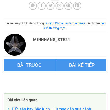
Bài viết này được đăng trong
Du lịch China Eastern Airlines
. Đánh dấu
liên
kết thường trực
.
MINHHANG_STE24
Những lễ hội và ngày lễ
Lạc lối giữa vẻ đẹp cổ kính
truyền thống của Trung Quốc
của Heidelberg Đức
Bài viết liên quan
Đến sân bay Bắc Kinh – Hướng dẫn quá cảnh