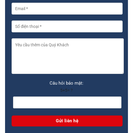
Câu hỏi bảo mật:
5+5= ?