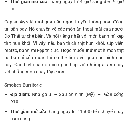
Thời gian mở cửa:
hàng ngày từ 4 giờ sáng đến 9 giờ
tối
Caplansky’s là một quán ăn ngon truyền thống hoạt động
tại sân bay. Nó chuyên về các món ăn thoải mái của người
Do Thái tự chế biến. Và nổi tiếng nhất với món bánh mì kẹp
thịt hun khói. Vì vậy, nếu bạn thích thịt hun khói, súp viên
matzo, bánh mì kẹp thịt ức. Hoặc muốn thử một ít món thịt
bò ba chỉ của quán thì có thể tìm đến quán ăn bình dân
này. Đặc biệt quán ăn còn phù hợp với những ai ăn chay
với những món chay tùy chọn.
Smoke’s Burritorie
Địa điểm:
Nhà ga 3 – Sau an ninh (Mỹ)
–
Gần cổng
A10
Thời gian mở cửa:
hàng ngày từ 11h00 đến chuyến bay
cuối cùng