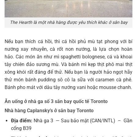
The Hearth là một nhà hàng được yêu thích khác ở sân bay
Nếu bạn thích cá hồi, thì cá hồi phủ mù tạt phong với bí
nướng xay nhuyễn, cà rốt non nướng, là lựa chọn hoàn
hảo. Các món ăn như mì spaghetti bolognese, cá và khoai
tây chiên đảo sương mù. Và bánh mì kẹp thịt phô mai thịt
xông khói rất đáng để thử. Nếu bạn là người hảo ngọt hãy
thử món bánh pudding sô cô la sữa với caramen cà phê.
Bánh pho mát với dâu tây nướng vani hoặc mousse chanh.
Ăn uống ở nhà ga số 3 sân bay quốc tế Toronto
Nhà hàng Caplansky’s ở sân bay Toronto
Địa điểm:
Nhà ga 3 — Sau bảo mật (CAN/INTL)
–
Gần
cổng B39