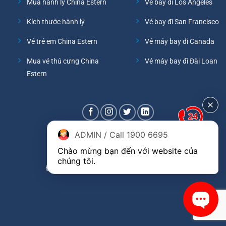
Mua hành lý China Estern
Vé bay đi Los Angeles
Kích thước hành lý
Vé bay đi San Francisco
Vé trẻ em China Estern
Vé máy bay đi Canada
Mua vé thú cưng China
Vé máy bay đi Đài Loan
Estern
ADMIN / Call 1900 6695
Chào mừng bạn đến với website của 
chúng tôi.
Đại lý phòng vé hãng China Eastern Airlines