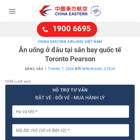
Bỏ
qua
nội
dung
1900 6695
CHINA EASTERN AIRLINES VIỆT NAM
Ăn uống ở đâu tại sân bay quốc tế
Toronto Pearson
ĐĂNG VÀO
1 THÁNG 7, 2026
BỞI
MINHHANG_STE24
1098 Lượt xem
HỖ TRỢ TƯ VẤN
ĐẶT VÉ - ĐỔI VÉ - MUA HÀNH LÝ