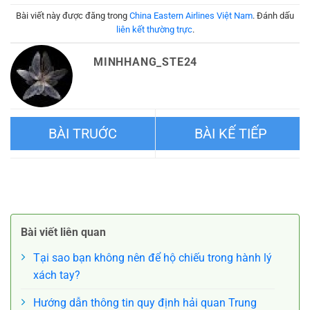
Bài viết này được đăng trong
China Eastern Airlines Việt Nam
. Đánh dấu
liên kết thường trực
.
MINHHANG_STE24
Những dịch vụ miễn phí ở
Cách sử dụng tàu điện ngầm
sân bay bạn có thể nhận
Bắc Kinh cho người nước
Bài viết liên quan
được
ngoài
Tại sao bạn không nên để hộ chiếu trong hành lý
xách tay?
Hướng dẫn thông tin quy định hải quan Trung