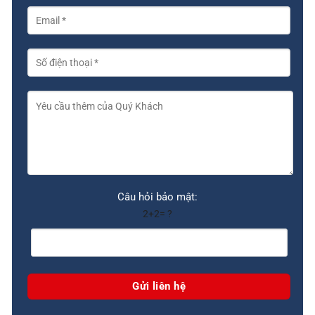
Câu hỏi bảo mật:
2+2= ?