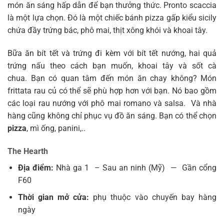
món ăn sáng hấp dẫn để bạn thưởng thức. Pronto scaccia
là một lựa chọn. Đó là một chiếc bánh pizza gấp kiểu sicily
chứa đầy trứng bác, phô mai, thịt xông khói và khoai tây.
Bữa ăn bít tết và trứng đi kèm với bít tết nướng, hai quả
trứng nấu theo cách bạn muốn, khoai tây và sốt cà
chua. Bạn có quan tâm đến món ăn chay không? Món
frittata rau củ có thể sẽ phù hợp hơn với bạn. Nó bao gồm
các loại rau nướng với phô mai romano và salsa. Và nhà
hàng cũng không chỉ phục vụ đồ ăn sáng. Bạn có thể chọn
pizza
, mì ống, panini,..
The Hearth
Địa điểm:
Nhà ga 1 – Sau an ninh (Mỹ)
—
Gần cổng
F60
Thời gian mở cửa:
phụ thuộc vào chuyến bay hàng
ngày