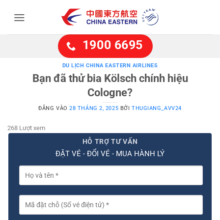
Bỏ
qua
nội
dung
1900 6695
DU LỊCH CHINA EASTERN AIRLINES
Bạn đã thử bia Kölsch chính hiệu
Cologne?
ĐĂNG VÀO
28 THÁNG 2, 2025
BỞI
THUGIANG_AVV24
268 Lượt xem
HỖ TRỢ TƯ VẤN
ĐẶT VÉ - ĐỔI VÉ - MUA HÀNH LÝ