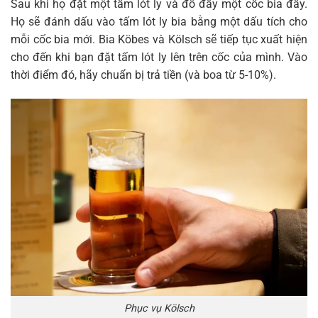
Sau khi họ đặt một tấm lót ly và đổ đầy một cốc bia đầy.
Họ sẽ đánh dấu vào tấm lót ly bia bằng một dấu tích cho
mỗi cốc bia mới. Bia Köbes và Kölsch sẽ tiếp tục xuất hiện
cho đến khi bạn đặt tấm lót ly lên trên cốc của mình. Vào
thời điểm đó, hãy chuẩn bị trả tiền (và boa từ 5-10%).
Phục vụ Kölsch