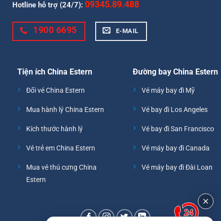
09345.89.488
Hotline hỗ trợ (24/7):
1900 6695
E-MAIL
Tiện ích China Estern
Đường bay China Estern
Đổi vé China Estern
Vé máy bay đi Mỹ
Mua hành lý China Estern
Vé bay đi Los Angeles
Kích thước hành lý
Vé bay đi San Francisco
Vé trẻ em China Estern
Vé máy bay đi Canada
Mua vé thú cưng China
Vé máy bay đi Đài Loan
Estern