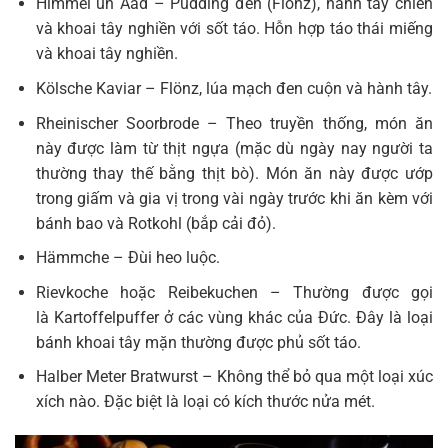
Himmel un Ääd – Pudding đen (Flönz), hành tây chiên
và khoai tây nghiền với sốt táo. Hỗn hợp táo thái miếng
và khoai tây nghiền.
Kölsche Kaviar – Flönz, lúa mạch đen cuộn và hành tây.
Rheinischer Soorbrode – Theo truyền thống, món ăn
này được làm từ thịt ngựa (mặc dù ngày nay người ta
thường thay thế bằng thịt bò). Món ăn này được ướp
trong giấm và gia vị trong vài ngày trước khi ăn kèm với
bánh bao và Rotkohl (bắp cải đỏ).
Hämmche – Đùi heo luộc.
Rievkoche hoặc Reibekuchen – Thường được gọi
là Kartoffelpuffer ở các vùng khác của Đức. Đây là loại
bánh khoai tây mặn thường được phủ sốt táo.
Halber Meter Bratwurst – Không thể bỏ qua một loại xúc
xích nào. Đặc biệt là loại có kích thước nửa mét.