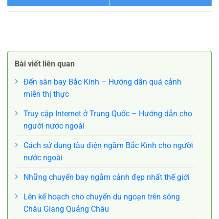
Cách đi từ sân bay Phố Đông
Tìm hiểu về ẩm thực và cách
Thượng Hải đến trung tâm
ăn uống tại Trung Quốc
Bài viết liên quan
thành phố
Đến sân bay Bắc Kinh – Hướng dẫn quá cảnh
miễn thị thực
Truy cập Internet ở Trung Quốc – Hướng dẫn cho
người nước ngoài
Cách sử dụng tàu điện ngầm Bắc Kinh cho người
nước ngoài
Những chuyến bay ngắm cảnh đẹp nhất thế giới
Lên kế hoạch cho chuyến du ngoạn trên sông
Châu Giang Quảng Châu