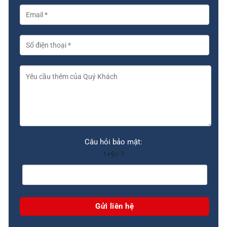
Câu hỏi bảo mật:
1+9= ?