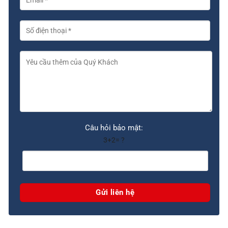
Câu hỏi bảo mật:
3+2= ?