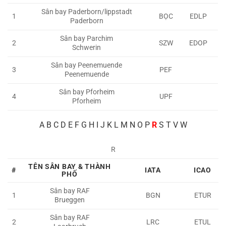
Sân bay Paderborn/lippstadt
1
BỌC
EDLP
Paderborn
Sân bay Parchim
2
SZW
EDOP
Schwerin
Sân bay Peenemuende
3
PEF
Peenemuende
Sân bay Pforheim
4
UPF
Pforheim
A
B C D E F G H I J K L M N O P
R
S T V W
R
TÊN SÂN BAY & THÀNH
#
IATA
ICAO
PHỐ
Sân bay RAF
1
BGN
ETUR
Brueggen
Sân bay RAF
2
LRC
ETUL