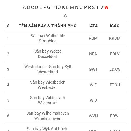
A
B C D E F G H I J K L M N O P R S T V
W
W
#
TÊN SÂN BAY & THÀNH PHỐ
IATA
ICAO
Sân bay Wallmuhle
1
RBM
KRBM
Straubing
Sân bay Weeze
2
NRN
EDLV
Dusseldorf
Westerland – Sân bay Sylt
3
GWT
EDXW
Westerland
Sân bay Wiesbaden
4
WIE
ETOU
Wiesbaden
Sân bay Wildenrath
5
WID
Wildenrath
Sân bay Wilhelmshaven
6
WVN
EDWI
Wilhelmshaven
Sân bay Wyk Auf Foehr