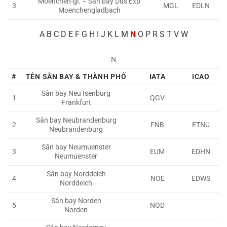
Moenchen-gl. – Sân bay Dus Exp
3
MGL
EDLN
Moenchengladbach
A
B C D E F G H I J K L M
N
O P R S T V W
N
#
TÊN SÂN BAY & THÀNH PHỐ
IATA
ICAO
Sân bay Neu Isenburg
1
QGV
Frankfurt
Sân bay Neubrandenburg
2
FNB
ETNU
Neubrandenburg
Sân bay Neumuenster
3
EUM
EDHN
Neumuenster
Sân bay Norddeich
4
NOE
EDWS
Norddeich
Sân bay Norden
5
NOD
Norden