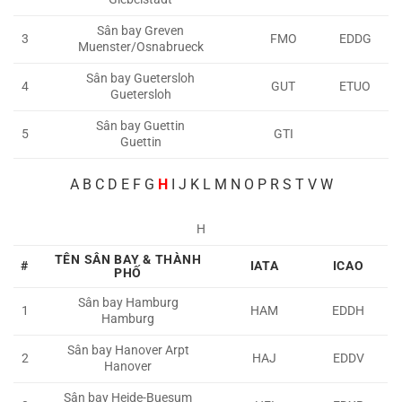
Sân bay Greven
3
FMO
EDDG
Muenster/Osnabrueck
Sân bay Guetersloh
4
GUT
ETUO
Guetersloh
Sân bay Guettin
5
GTI
Guettin
A
B C D E F G
H
I J K L M N O P R S T V W
H
TÊN SÂN BAY & THÀNH
#
IATA
ICAO
PHỐ
Sân bay Hamburg
1
HAM
EDDH
Hamburg
Sân bay Hanover Arpt
2
HAJ
EDDV
Hanover
Sân bay Heide-Buesum