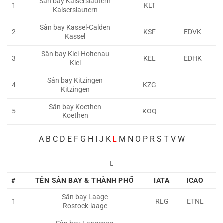
Sân bay Kaiserslautern
1
KLT
Kaiserslautern
Sân bay Kassel-Calden
2
KSF
EDVK
Kassel
Sân bay Kiel-Holtenau
3
KEL
EDHK
Kiel
Sân bay Kitzingen
4
KZG
Kitzingen
Sân bay Koethen
5
KOQ
Koethen
A
B C D E F G H I J K
L
M N O P R S T V W
L
#
TÊN SÂN BAY & THÀNH PHỐ
IATA
ICAO
Sân bay Laage
1
RLG
ETNL
Rostock-laage