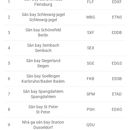
1
FLF
EDXF
Flensburg
Sân bay Schleswig-jagel
2
WBG
ETNS
Schleswig-jagel
Sân bay Schönefeld
3
SXF
EDDB
Berlin
Sân bay
Sembach
4
SEX
Sembach
Sân bay Siegerland
5
SGE
EDGS
Siegen
Sân bay Soellingen
6
FKB
EDSB
Karlsruhe/Baden Baden
Sân bay Spangdahlem
7
SPM
ETAD
Spangdahlem
Sân bay St Peter
8
PSH
EDXO
St Peter
Nhà ga sân bay Station
9
QDU
Dusseldorf