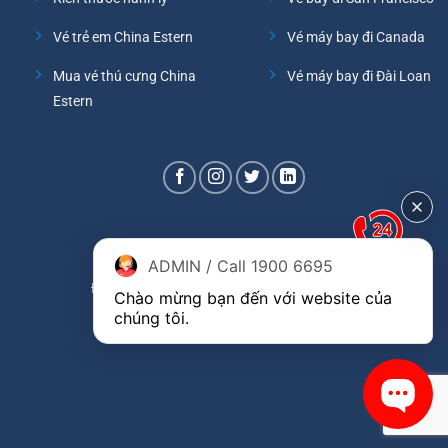
Vé trẻ em China Estern
Vé máy bay đi Canada
Mua vé thú cưng China
Vé máy bay đi Đài Loan
Estern
ADMIN / Call 1900 6695
Đại lý phòng vé hãng China Eastern Airlines
Chào mừng bạn đến với website của 
chúng tôi.