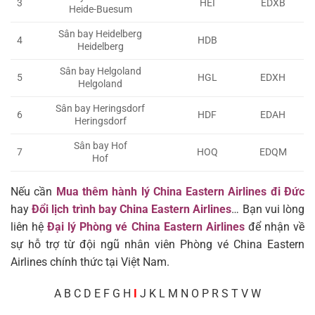
3
HEI
EDXB
Heide-Buesum
Sân bay Heidelberg
4
HDB
Heidelberg
Sân bay Helgoland
5
HGL
EDXH
Helgoland
Sân bay Heringsdorf
6
HDF
EDAH
Heringsdorf
Sân bay Hof
7
HOQ
EDQM
Hof
Nếu cần
Mua thêm hành lý China Eastern Airlines đi Đức
hay
Đổi lịch trình bay China Eastern Airlines
… Bạn vui lòng
liên hệ
Đại lý Phòng vé
China Eastern Airlines
để nhận về
sự hỗ trợ từ đội ngũ nhân viên Phòng vé China Eastern
Airlines chính thức tại Việt Nam.
A
B C D E F G H
I
J K L M N O P R S T V W