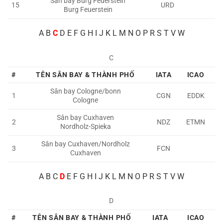
Sân bay Burg Feuerstein
15
URD
Burg Feuerstein
A
B
C
D E F G H I J K L M N O P R S T V W
C
#
TÊN SÂN BAY & THÀNH PHỐ
IATA
ICAO
Sân bay Cologne/bonn
1
CGN
EDDK
Cologne
Sân bay Cuxhaven
2
NDZ
ETMN
Nordholz-Spieka
Sân bay Cuxhaven/Nordholz
3
FCN
Cuxhaven
A
B C
D
E F G H I J K L M N O P R S T V W
D
#
TÊN SÂN BAY & THÀNH PHỐ
IATA
ICAO