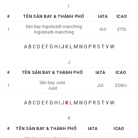
I
#
TÊN SÂN BAY & THÀNH PHỐ
IATA
ICAO
Sân bay Ingolstadt-manching
1
IGS
ETSI
Ingolstadt-manching
A
B C D E F G H I
J
K L M N O P R S T V W
J
#
TÊN SÂN BAY & THÀNH PHỐ
IATA
ICAO
Sân bay
Juist
1
JUI
EDWJ
Juist
A
B C D E F G H I J
K
L M N O P R S T V W
K
#
TÊN SÂN BAY & THÀNH PHỐ
IATA
ICAO