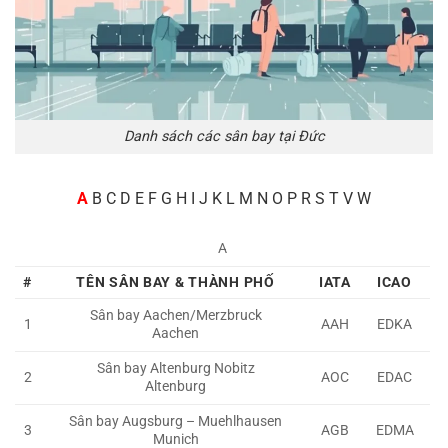
Danh sách các sân bay tại Đức
A
B C D E F G H I J K L M N O P R S T V W
A
#
TÊN SÂN BAY & THÀNH PHỐ
IATA
ICAO
Sân bay Aachen/Merzbruck
1
AAH
EDKA
Aachen
Sân bay Altenburg Nobitz
2
AOC
EDAC
Altenburg
Sân bay Augsburg – Muehlhausen
3
AGB
EDMA
Munich