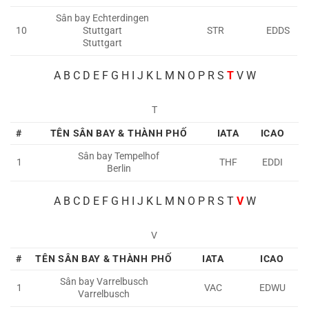
Sân bay Echterdingen
10
Stuttgart
STR
EDDS
Stuttgart
A
B C D E F G H I J K L M N O P R S
T
V W
T
#
TÊN SÂN BAY & THÀNH PHỐ
IATA
ICAO
Sân bay Tempelhof
1
THF
EDDI
Berlin
A
B C D E F G H I J K L M N O P R S T
V
W
V
#
TÊN SÂN BAY & THÀNH PHỐ
IATA
ICAO
Sân bay Varrelbusch
1
VAC
EDWU
Varrelbusch