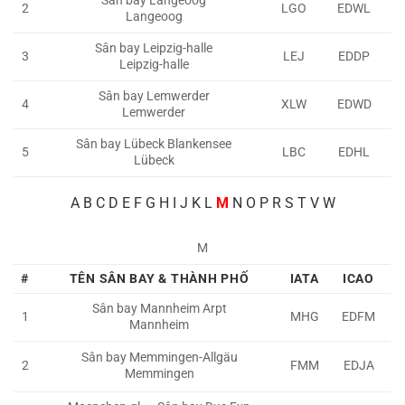
Sân bay Langeoog
2
LGO
EDWL
Langeoog
Sân bay Leipzig-halle
3
LEJ
EDDP
Leipzig-halle
Sân bay Lemwerder
4
XLW
EDWD
Lemwerder
Sân bay Lübeck Blankensee
5
LBC
EDHL
Lübeck
A
B C D E F G H I J K L
M
N O P R S T V W
M
#
TÊN SÂN BAY & THÀNH PHỐ
IATA
ICAO
Sân bay Mannheim Arpt
1
MHG
EDFM
Mannheim
Sân bay Memmingen-Allgäu
2
FMM
EDJA
Memmingen