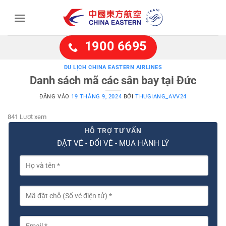
Bỏ
qua
nội
dung
1900 6695
DU LỊCH CHINA EASTERN AIRLINES
Danh sách mã các sân bay tại Đức
ĐĂNG VÀO
19 THÁNG 9, 2024
BỞI
THUGIANG_AVV24
841 Lượt xem
HỖ TRỢ TƯ VẤN
ĐẶT VÉ - ĐỔI VÉ - MUA HÀNH LÝ