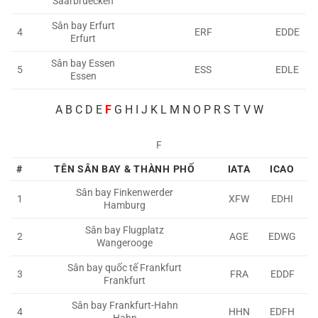
Saarbruecken
Sân bay Erfurt
4
ERF
EDDE
Erfurt
Sân bay Essen
5
ESS
EDLE
Essen
A
B C D E
F
G H I J K L M N O P R S T V W
F
#
TÊN SÂN BAY & THÀNH PHỐ
IATA
ICAO
Sân bay Finkenwerder
1
XFW
EDHI
Hamburg
Sân bay Flugplatz
2
AGE
EDWG
Wangerooge
Sân bay quốc tế Frankfurt
3
FRA
EDDF
Frankfurt
Sân bay Frankfurt-Hahn
4
HHN
EDFH