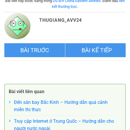
Bài viết này được đăng trong
Du lịch China Eastern Airlines
. Đánh dấu
liên
kết thường trực
.
THUGIANG_AVV24
Điểm danh các sân vận động
Chi tiết cách sử dụng tàu
ở Trung Quốc lớn nhất
điện ngầm ở Tây An Trung
Bài viết liên quan
Quốc
Đến sân bay Bắc Kinh – Hướng dẫn quá cảnh
miễn thị thực
Truy cập Internet ở Trung Quốc – Hướng dẫn cho
người nước ngoài