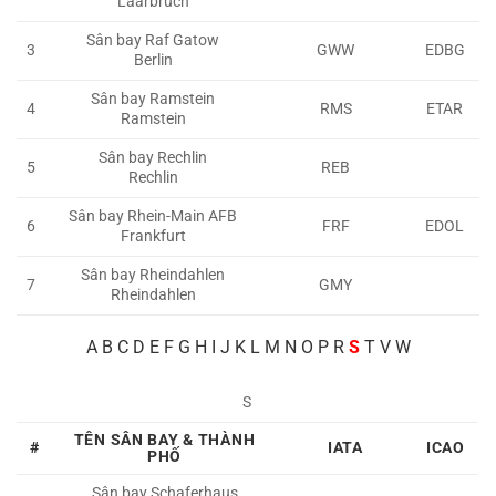
Laarbruch
Sân bay Raf Gatow
3
GWW
EDBG
Berlin
Sân bay Ramstein
4
RMS
ETAR
Ramstein
Sân bay Rechlin
5
REB
Rechlin
Sân bay Rhein-Main AFB
6
FRF
EDOL
Frankfurt
Sân bay Rheindahlen
7
GMY
Rheindahlen
A
B C D E F G H I J K L M N O P R
S
T V W
S
TÊN SÂN BAY & THÀNH
#
IATA
ICAO
PHỐ
Sân bay Schaferhaus