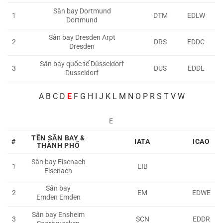
Sân bay Dortmund
1
DTM
EDLW
Dortmund
Sân bay Dresden Arpt
2
DRS
EDDC
Dresden
Sân bay quốc tế Düsseldorf
3
DUS
EDDL
Dusseldorf
A
B C D
E
F G H I J K L M N O P R S T V W
E
TÊN SÂN BAY &
#
IATA
ICAO
THÀNH PHỐ
Sân bay Eisenach
1
EIB
Eisenach
Sân bay
2
EM
EDWE
Emden
Emden
Sân bay Ensheim
3
SCN
EDDR