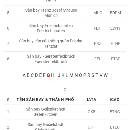
Hahn
Sân bay Franz Josef Strauss
5
MUC
EDDM
Munich
Sân bay Friedrichshafen
6
FDH
EDNY
Friedrichshafen
Sân bay căn cứ không quân Fritzlar
7
FRZ
ETHF
Fritzlar
Sân bay Fuerstenfeldbruck
8
FEL
ETSF
Fuerstenfeldbruck
A
B C D E F
G
H I J K L M N O P R S T V W
G
#
TÊN SÂN BAY & THÀNH PHỐ
IATA
ICAO
Sân bay Geilenkirchen
1
GKE
ETNG
Geilenkirchen
Sân bay Giebelstadt
2
GHF
ETEU
Giebelstadt