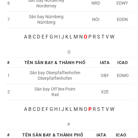
Sân bay Norderney
6
NRD
EDWY
Norderney
Sân bay Nürnberg
7
NÓI
EDDN
Nürnberg
A
B C D E F G H I J K L M N
O
P R S T V W
O
#
TÊN SÂN BAY & THÀNH PHỐ
IATA
ICAO
Sân bay Oberpfaffenhofen
1
OBF
EDMO
Oberpfaffenhofen
Sân bay
Off line Point
2
XZE
Rail
A
B C D E F G H I J K L M N O
P
R S T V W
P
#
TÊN SÂN BAY & THÀNH PHỐ
IATA
ICAO