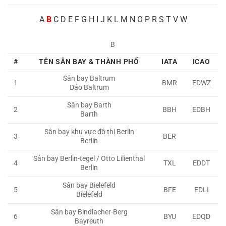
A
B
C D E F G H I J K L M N O P R S T V W
B
#
TÊN SÂN BAY & THÀNH PHỐ
IATA
ICAO
Sân bay Baltrum
1
BMR
EDWZ
Đảo Baltrum
Sân bay
Barth
2
BBH
EDBH
Barth
Sân bay khu vực đô thị Berlin
3
BER
Berlin
Sân bay Berlin-tegel / Otto Lilienthal
4
TXL
EDDT
Berlin
Sân bay Bielefeld
5
BFE
EDLI
Bielefeld
Sân bay Bindlacher-Berg
6
BYU
EDQD
Bayreuth