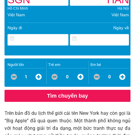
Hồ Chí Minh
Hà Nội
Việt Nam
Việt Nam
Ngày đi
Ngày về
Người lớn
Trẻ em
Em bé
1
0
0
Tìm chuyến bay
Trên bản đồ du lịch thế giới cái tên New York hay còn gọi là
“Big Apple” đã quá quen thuộc. Một thành phố không ngủ
với hoạt động giải trí đa dạng, một bức tranh thực sự đa