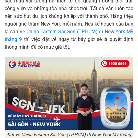
sắc màu với tượng nữ thần tự do, quảng trường thời đại,
công viên và những tòa nhà chọc trời. Tất cả vẫn luôn tạo
nên sức hút du lịch khủng khiếp với thành phố. Hàng triệu
người ghé thăm New York mỗi năm. Nếu kế hoạch của bạn
là săn
Vé China Eastern Sài Gòn (TP.HCM) đi New York Mỹ
tháng 9
thì việc đặt vé ngay từ bây giờ sẽ là quyết định
thông minh để có mức giá tốt.
Đặt vé China Eastern Sài Gòn (TP.HCM) đi New York Mỹ tháng