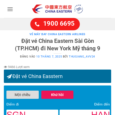
Bỏ
qua
nội
dung
1900 6695
VÉ MÁY BAY CHINA EASTERN AIRLINES
Đặt vé China Eastern Sài Gòn
(TP.HCM) đi New York Mỹ tháng 9
ĐĂNG VÀO
10 THÁNG 7, 2025
BỞI
THUGIANG_AVV24
9466 Lượt xem
Đặt vé China Easstern
Một chiều
Khứ hồi
Điểm đi
Điểm đến
SGN
HAN