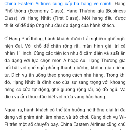
China Eastern Airlines cung cấp ba hạng vé chính
: Hạng
Phổ thông (Economy Class), Hạng Thương gia (Business
Class), và Hạng Nhất (First Class). Mỗi hạng đều được
thiết kế để đáp ứng nhu cầu đa dạng của hành khách.
Ở Hạng Phổ thông, hành khách được trải nghiệm ghế ngồi
hiện đại. Với chỗ để chân rộng rãi, màn hình giải trí cá
nhân 11 inch. Cùng các tiện ích như ổ cắm điện và suất ăn
đa dạng với lựa chọn món Á hoặc Âu. Hạng Thương gia
nổi bật với ghế ngả phẳng thành giường, không gian riêng
tư. Dịch vụ ăn uống theo phong cách nhà hàng. Trong khi
đó, Hạng Nhất là đỉnh cao của sự sang trọng với khoang
riêng có cửa tự động, ghế giường rộng rãi, bộ đồ ngủ. Và
dịch vụ ẩm thực đặc biệt với rượu vang hảo hạng.
Ngoài ra, hành khách có thể tận hưởng hệ thống giải trí đa
dạng với phim ảnh, âm nhạc, và trò chơi. Cùng dịch vụ Wi-
Fi trên một số chuyến bay. China Eastern Airlines cũng chú