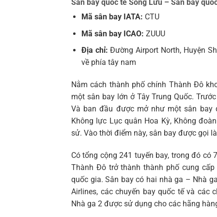
Sân bay quốc tế Song Lưu – Sân bay quốc
Mã sân bay IATA:
CTU
Mã sân bay ICAO:
ZUUU
Địa chỉ:
Đường Airport North, Huyện S
về phía tây nam
Nằm cách thành phố chính Thành Đô kho
một sân bay lớn ở Tây Trung Quốc. Trước
Và ban đầu được mở như một sân bay qu
Không lực Lục quân Hoa Kỳ, Không đoàn 
sử. Vào thời điểm này, sân bay được gọi l
Có tổng cộng 241 tuyến bay, trong đó có 
Thành Đô trở thành thành phố cung cấp 
quốc gia. Sân bay có hai nhà ga – Nhà g
Airlines, các chuyến bay quốc tế và cá
Nhà ga 2 được sử dụng cho các hãng hàng 