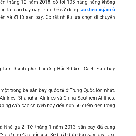
h đến tháng 12 năm 2018, có tới 105 hãng hàng không
động tại sân bay này. Bạn thể sử dụng
tàu điện ngầm ở
đến và đi từ sân bay. Có rất nhiều lựa chọn di chuyển
g tâm thành phố Thượng Hải 30 km. Cách Sân bay
một trong ba sân bay quốc tế ở Trung Quốc lớn nhất.
irlines, Shanghai Airlines và China Southern Airlines.
a. Cung cấp các chuyến bay đến hơn 60 điểm đến trong
à Nhà ga 2. Từ tháng 1 năm 2013, sân bay đã cung
2 giờ cho 45 quốc gia. Xe buýt đưa đón sân bay, taxi,