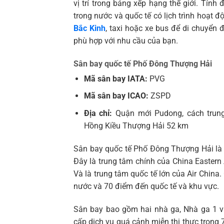
vị trí trong bảng xếp hạng thế giới. Tín
trong nước và quốc tế có lịch trình hoạt 
Bắc Kinh
, taxi hoặc xe bus để di chuyển 
phù hợp với nhu cầu của bạn.
Sân bay quốc tế Phố Đông Thượng Hải
Mã sân bay IATA:
PVG
Mã sân bay ICAO:
ZSPD
Địa chỉ:
Quận mới Pudong, cách trun
Hồng Kiều Thượng Hải 52 km
Sân bay quốc tế Phố Đông Thượng Hải là 
Đây là trung tâm chính của China Eastern A
Và là trung tâm quốc tế lớn của Air Chin
nước và 70 điểm đến quốc tế và khu vực.
Sân bay bao gồm hai nhà ga, Nhà ga 1 v
cấp dịch vụ quá cảnh miễn thị thực trong 7