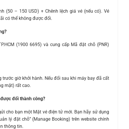
ịnh (50 – 150 USD) + Chênh lệch giá vé (nếu có). Vé
ãi có thể không được đổi.
ông?
ại TP.HCM (1900 6695) và cung cấp Mã đặt chỗ (PNR)
ếng trước giờ khởi hành. Nếu đổi sau khi máy bay đã cất
g mặt) rất cao.
ã được đổi thành công?
sẽ gửi cho bạn một Mặt vé điện tử mới. Bạn hãy sử dụng
uản lý đặt chỗ” (Manage Booking) trên website chính
n thông tin.