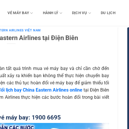
VÉ MÁY BAY
HÀNH LÝ
DỊCH VỤ
DU LỊCH
TERN AIRLINES VIỆT NAM
astern Airlines tại Điện Biên
àn tất quá trình mua vé máy bay và chỉ cần chờ đến
xuất xảy ra khiến bạn không thể thực hiện chuyến bay
ện các thủ tục hoàn đổi vé máy bay để giảm thiểu tối
ổi lịch bay China Eastern Airlines online
tại Điện Biên
 Airlines thực hiện các bước hoàn đổi trong bài viết
vé máy bay:
1900
6695