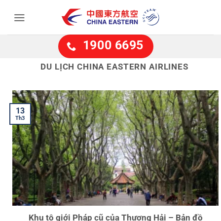
Bỏ
qua
nội
dung
1900 6695
DU LỊCH CHINA EASTERN AIRLINES
13
Th3
Khu tô giới Pháp cũ của Thượng Hải – Bản đồ