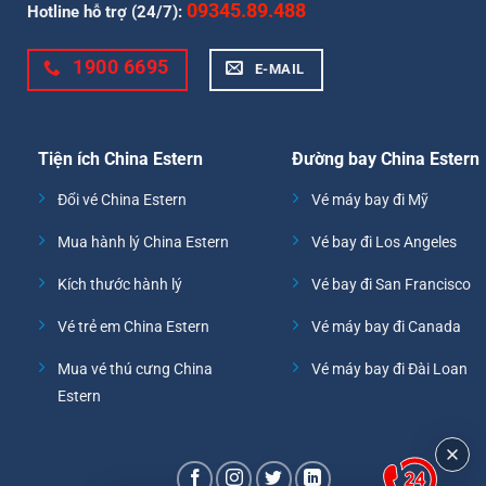
09345.89.488
Hotline hỗ trợ (24/7):
1900 6695
E-MAIL
Tiện ích China Estern
Đường bay China Estern
Đổi vé China Estern
Vé máy bay đi Mỹ
Mua hành lý China Estern
Vé bay đi Los Angeles
Kích thước hành lý
Vé bay đi San Francisco
Vé trẻ em China Estern
Vé máy bay đi Canada
Mua vé thú cưng China
Vé máy bay đi Đài Loan
Estern