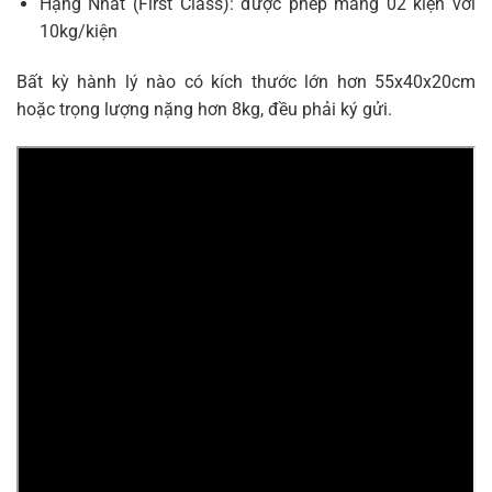
Hạng Nhất (First Class): được phép mang 02 kiện với
10kg/kiện
Bất kỳ hành lý nào có kích thước lớn hơn 55x40x20cm
hoặc trọng lượng nặng hơn 8kg, đều phải ký gửi.