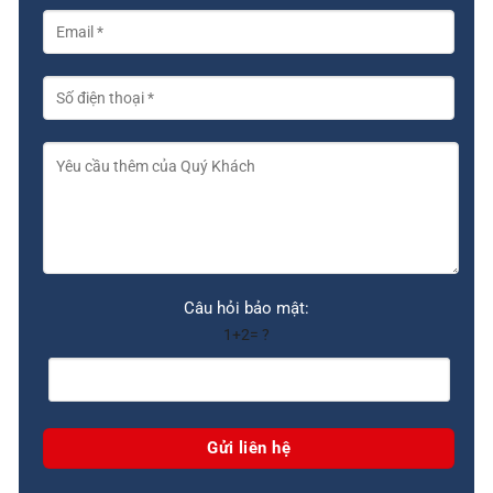
Câu hỏi bảo mật:
1+2= ?