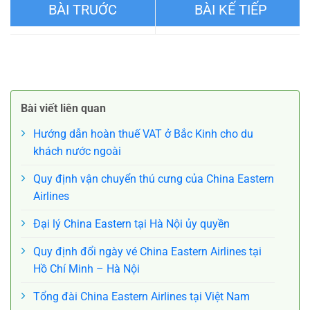
Những vật dụng được mang
Kích thước hành lý khi đi
lên máy bay China Eastern
máy bay China Eastern
Bài viết liên quan
Airlines
Airlines
Hướng dẫn hoàn thuế VAT ở Bắc Kinh cho du
khách nước ngoài
Quy định vận chuyển thú cưng của China Eastern
Airlines
Đại lý China Eastern tại Hà Nội ủy quyền
Quy định đổi ngày vé China Eastern Airlines tại
Hồ Chí Minh – Hà Nội
Tổng đài China Eastern Airlines tại Việt Nam