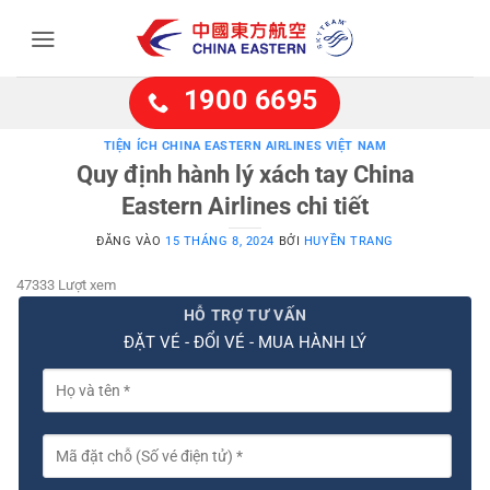
Bỏ
qua
nội
dung
1900 6695
TIỆN ÍCH CHINA EASTERN AIRLINES VIỆT NAM
Quy định hành lý xách tay China
Eastern Airlines chi tiết
ĐĂNG VÀO
15 THÁNG 8, 2024
BỞI
HUYỀN TRANG
47333 Lượt xem
HỖ TRỢ TƯ VẤN
ĐẶT VÉ - ĐỔI VÉ - MUA HÀNH LÝ