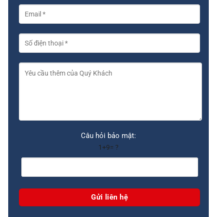
Câu hỏi bảo mật:
1+9= ?