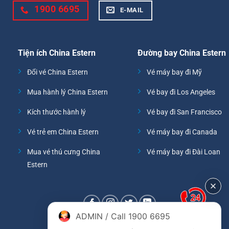
1900 6695
E-MAIL
Tiện ích China Estern
Đường bay China Estern
Đổi vé China Estern
Vé máy bay đi Mỹ
Mua hành lý China Estern
Vé bay đi Los Angeles
Kích thước hành lý
Vé bay đi San Francisco
Vé trẻ em China Estern
Vé máy bay đi Canada
Mua vé thú cưng China
Vé máy bay đi Đài Loan
Estern
ADMIN / Call 1900 6695