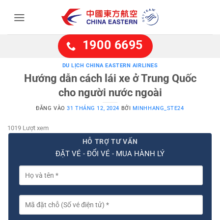
Bỏ
qua
nội
dung
1900 6695
DU LỊCH CHINA EASTERN AIRLINES
Hướng dẫn cách lái xe ở Trung Quốc
cho người nước ngoài
ĐĂNG VÀO
31 THÁNG 12, 2024
BỞI
MINHHANG_STE24
1019 Lượt xem
HỖ TRỢ TƯ VẤN
ĐẶT VÉ - ĐỔI VÉ - MUA HÀNH LÝ