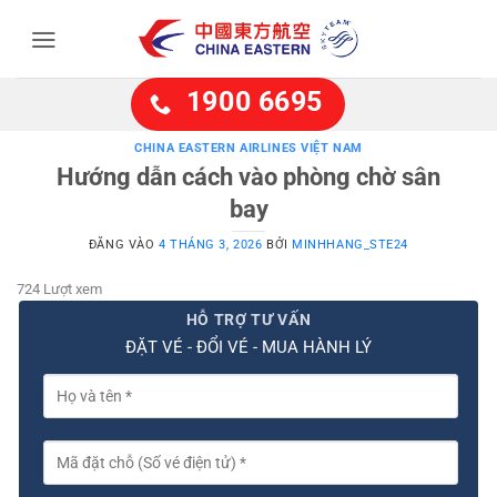
Bỏ
qua
nội
dung
1900 6695
CHINA EASTERN AIRLINES VIỆT NAM
Hướng dẫn cách vào phòng chờ sân
bay
ĐĂNG VÀO
4 THÁNG 3, 2026
BỞI
MINHHANG_STE24
724 Lượt xem
HỖ TRỢ TƯ VẤN
ĐẶT VÉ - ĐỔI VÉ - MUA HÀNH LÝ