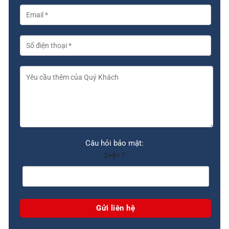
Câu hỏi bảo mật:
2+8= ?