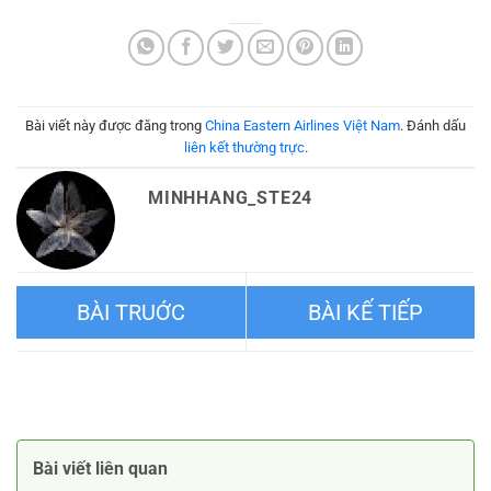
Bài viết này được đăng trong
China Eastern Airlines Việt Nam
. Đánh dấu
liên kết thường trực
.
MINHHANG_STE24
Những âm thanh thông báo
Hướng dẫn cách tìm lại đồ
trên máy bay mà bạn cần
mà bạn để quên trên máy
Bài viết liên quan
nắm vững
bay