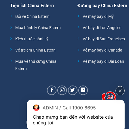
Tiện ích China Estern
Đường bay China Estern
Đổi vé China Estern
Vé máy bay đi Mỹ
Mua hành lý China Estern
Vé bay đi Los Angeles
Kích thước hành lý
Vé bay đi San Francisco
Vé trẻ em China Estern
Vé máy bay đi Canada
Mua vé thú cưng China
Vé máy bay đi Đài Loan
Estern
ADMIN / Call 1900 6695
Chào mừng bạn đến với website của 
chúng tôi.
Đại lý phòng vé hãng China Eastern Airlines