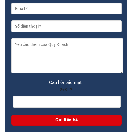
Câu hỏi bảo mật:
2+8= ?