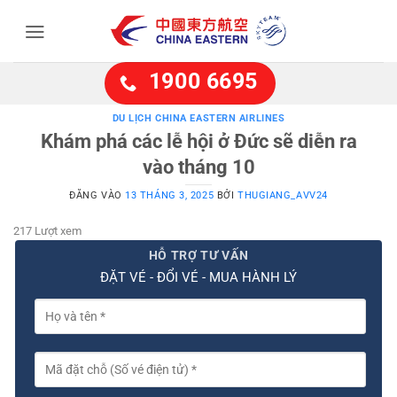
Bỏ
qua
nội
dung
1900 6695
DU LỊCH CHINA EASTERN AIRLINES
Khám phá các lễ hội ở Đức sẽ diễn ra
vào tháng 10
ĐĂNG VÀO
13 THÁNG 3, 2025
BỞI
THUGIANG_AVV24
217 Lượt xem
HỖ TRỢ TƯ VẤN
ĐẶT VÉ - ĐỔI VÉ - MUA HÀNH LÝ