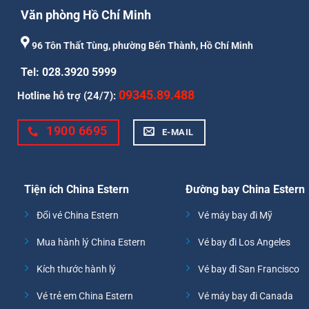
Văn phòng Hồ Chí Minh
96 Tôn Thất Tùng, phường Bến Thành, Hồ Chí Minh
Tel: 028.3920 5999
09345.89.488
Hotline hỗ trợ (24/7):
1900 6695
E-MAIL
Tiện ích China Estern
Đường bay China Estern
Đổi vé China Estern
Vé máy bay đi Mỹ
Mua hành lý China Estern
Vé bay đi Los Angeles
Kích thước hành lý
Vé bay đi San Francisco
Vé trẻ em China Estern
Vé máy bay đi Canada