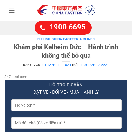
Bỏ
qua
nội
dung
1900 6695
DU LỊCH CHINA EASTERN AIRLINES
Khám phá Kelheim Đức – Hành trình
không thể bỏ qua
ĐĂNG VÀO
3 THÁNG 12, 2024
BỞI
THUGIANG_AVV24
347 Lượt xem
HỖ TRỢ TƯ VẤN
ĐẶT VÉ - ĐỔI VÉ - MUA HÀNH LÝ