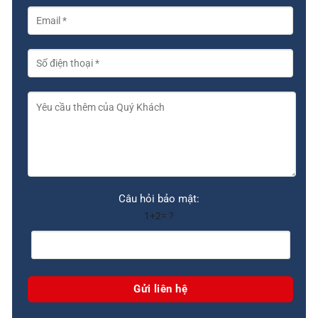
Câu hỏi bảo mật:
1+2= ?