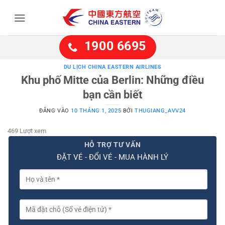
Bỏ
qua
nội
dung
1900 6695
DU LỊCH CHINA EASTERN AIRLINES
Khu phố Mitte của Berlin: Những điều
bạn cần biết
ĐĂNG VÀO
10 THÁNG 1, 2025
BỞI
THUGIANG_AVV24
469 Lượt xem
HỖ TRỢ TƯ VẤN
ĐẶT VÉ - ĐỔI VÉ - MUA HÀNH LÝ