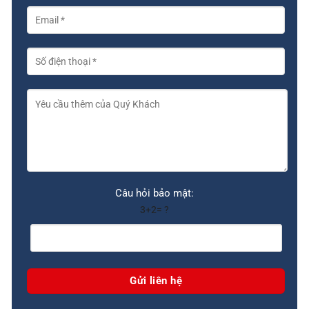
Câu hỏi bảo mật:
3+2= ?