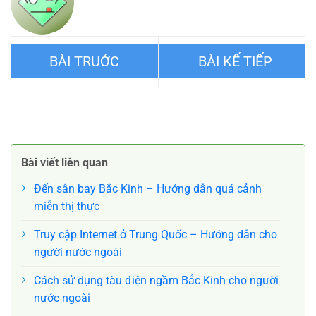
Những việc cần làm ở Đôn
Bảo tàng Thượng Hải – Di
Hoàng – Điểm tham quan
sản văn hóa phong phú của
Bài viết liên quan
hàng đầu
Trung Quốc
Đến sân bay Bắc Kinh – Hướng dẫn quá cảnh
miễn thị thực
Truy cập Internet ở Trung Quốc – Hướng dẫn cho
người nước ngoài
Cách sử dụng tàu điện ngầm Bắc Kinh cho người
nước ngoài