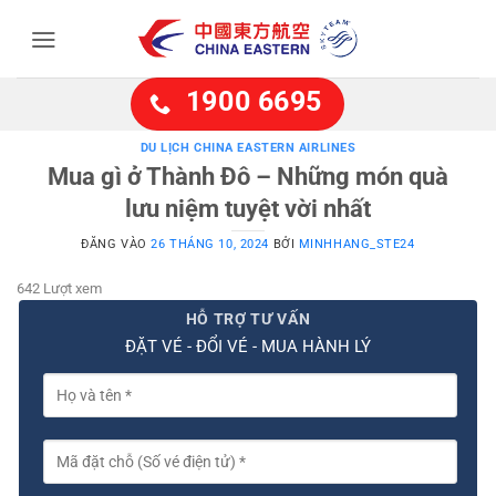
Bỏ
qua
nội
dung
1900 6695
DU LỊCH CHINA EASTERN AIRLINES
Mua gì ở Thành Đô – Những món quà
lưu niệm tuyệt vời nhất
ĐĂNG VÀO
26 THÁNG 10, 2024
BỞI
MINHHANG_STE24
642 Lượt xem
HỖ TRỢ TƯ VẤN
ĐẶT VÉ - ĐỔI VÉ - MUA HÀNH LÝ