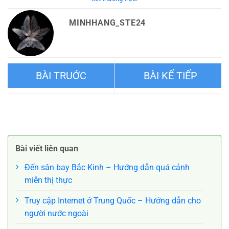
MINHHANG_STE24
Vì sao Munich được mệnh
Dạo bước ở Erfurt: Cuộc
danh là “thành phố đáng
phiêu lưu khám phá những
Bài viết liên quan
sống nhất nước Đức”?
điều mới lạ
Đến sân bay Bắc Kinh – Hướng dẫn quá cảnh
miễn thị thực
Truy cập Internet ở Trung Quốc – Hướng dẫn cho
người nước ngoài