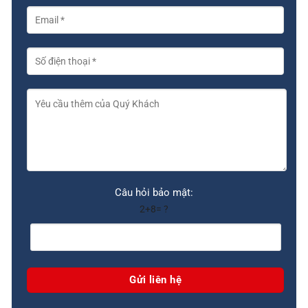
Câu hỏi bảo mật:
2+8= ?