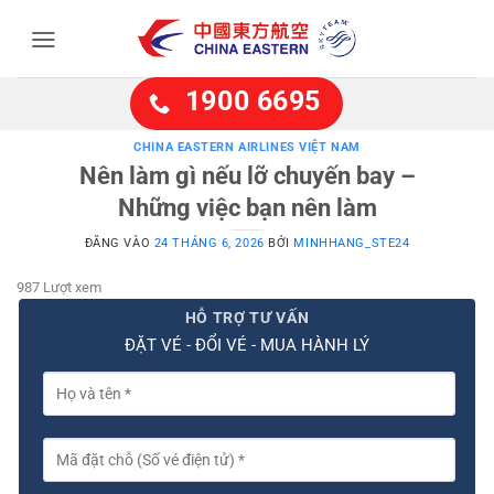
Bỏ
qua
nội
dung
1900 6695
CHINA EASTERN AIRLINES VIỆT NAM
Nên làm gì nếu lỡ chuyến bay –
Những việc bạn nên làm
ĐĂNG VÀO
24 THÁNG 6, 2026
BỞI
MINHHANG_STE24
987 Lượt xem
HỖ TRỢ TƯ VẤN
ĐẶT VÉ - ĐỔI VÉ - MUA HÀNH LÝ