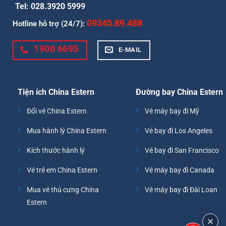
Tel: 028.3920 5999
09345.89.488
Hotline hỗ trợ (24/7):
1900 6695
E-MAIL
Tiện ích China Estern
Đường bay China Estern
Đổi vé China Estern
Vé máy bay đi Mỹ
Mua hành lý China Estern
Vé bay đi Los Angeles
Kích thước hành lý
Vé bay đi San Francisco
Vé trẻ em China Estern
Vé máy bay đi Canada
Mua vé thú cưng China
Vé máy bay đi Đài Loan
Estern