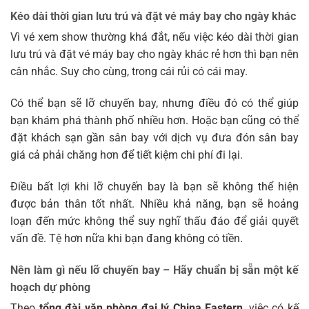
Kéo dài thời gian lưu trú và đặt vé máy bay cho ngày khác
Vì vé xem show thường khá đắt, nếu việc kéo dài thời gian
lưu trú và đặt vé máy bay cho ngày khác rẻ hơn thì bạn nên
cân nhắc. Suy cho cùng, trong cái rủi có cái may.
Có thể bạn sẽ lỡ chuyến bay, nhưng điều đó có thể giúp
bạn khám phá thành phố nhiều hơn. Hoặc bạn cũng có thể
đặt khách sạn gần sân bay với dịch vụ đưa đón sân bay
giá cả phải chăng hơn để tiết kiệm chi phí đi lại.
Điều bất lợi khi lỡ chuyến bay là bạn sẽ không thể hiện
được bản thân tốt nhất. Nhiều khả năng, bạn sẽ hoảng
loạn đến mức không thể suy nghĩ thấu đáo để giải quyết
vấn đề. Tệ hơn nữa khi bạn đang không có tiền.
Nên làm gì nếu lỡ chuyến bay – Hãy chuẩn bị sẵn một kế
hoạch dự phòng
Theo
tổng đài văn phòng đại lý China Eastern
, việc có kế