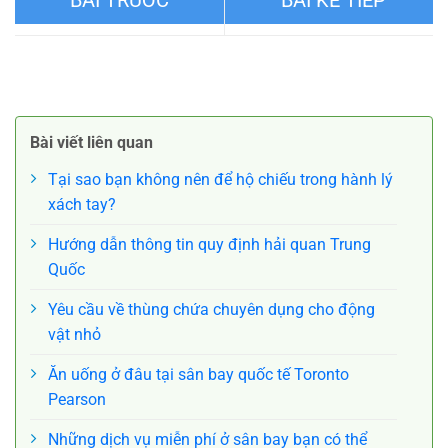
Chuyến bay bị hủy do thời
Tại sao bạn nên ưu tiên sử
tiết – Khi nào bạn được bồi
dụng dịch vụ đặt taxi tại sân
Bài viết liên quan
thường?
bay trước?
Tại sao bạn không nên để hộ chiếu trong hành lý
xách tay?
Hướng dẫn thông tin quy định hải quan Trung
Quốc
Yêu cầu về thùng chứa chuyên dụng cho động
vật nhỏ
Ăn uống ở đâu tại sân bay quốc tế Toronto
Pearson
Những dịch vụ miễn phí ở sân bay bạn có thể