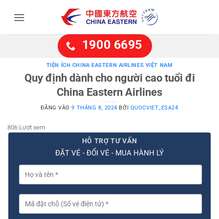
Bỏ
qua
nội
dung
1900 6695
TIỆN ÍCH CHINA EASTERN AIRLINES VIỆT NAM
Quy định dành cho người cao tuổi đi
China Eastern Airlines
ĐĂNG VÀO
9 THÁNG 8, 2024
BỞI
QUOCVIET_ESA24
806 Lượt xem
HỖ TRỢ TƯ VẤN
ĐẶT VÉ - ĐỔI VÉ - MUA HÀNH LÝ