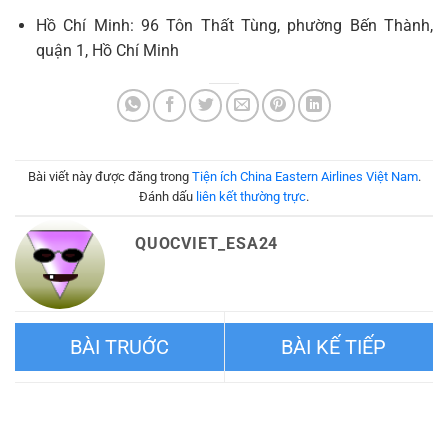
Hồ Chí Minh: 96 Tôn Thất Tùng, phường Bến Thành,
quận 1, Hồ Chí Minh
Bài viết này được đăng trong
Tiện ích China Eastern Airlines Việt Nam
.
Đánh dấu
liên kết thường trực
.
QUOCVIET_ESA24
Vật dụng bị cấm và hạn chế
Thẻ Yikatong là gì? Tại sao
vận chuyển China Eastern
cần sở hữu Yikatong khi du