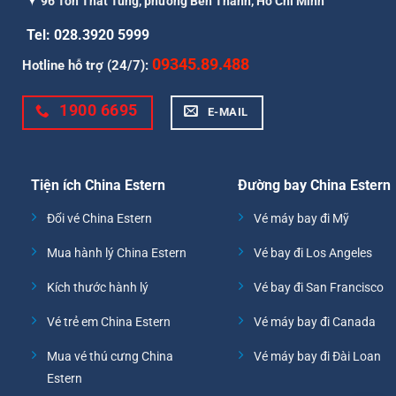
96 Tôn Thất Tùng, phường Bến Thành, Hồ Chí Minh
Tel: 028.3920 5999
09345.89.488
Hotline hỗ trợ (24/7):
1900 6695
E-MAIL
Tiện ích China Estern
Đường bay China Estern
Đổi vé China Estern
Vé máy bay đi Mỹ
Mua hành lý China Estern
Vé bay đi Los Angeles
Kích thước hành lý
Vé bay đi San Francisco
Vé trẻ em China Estern
Vé máy bay đi Canada
Mua vé thú cưng China
Vé máy bay đi Đài Loan
Estern