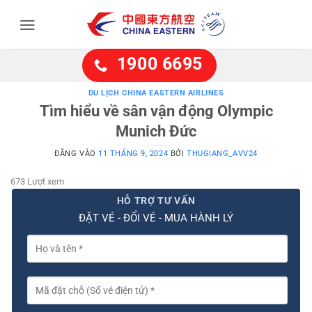
Bỏ
qua
nội
dung
1900 6695
DU LỊCH CHINA EASTERN AIRLINES
Tìm hiểu về sân vận động Olympic
Munich Đức
ĐĂNG VÀO
11 THÁNG 9, 2024
BỞI
THUGIANG_AVV24
673 Lượt xem
HỖ TRỢ TƯ VẤN
ĐẶT VÉ - ĐỔI VÉ - MUA HÀNH LÝ