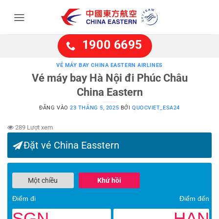
Bỏ
qua
nội
dung
1900 6695
VÉ MÁY BAY CHINA EASTERN AIRLINES
Vé máy bay Hà Nội đi Phúc Châu
China Eastern
ĐĂNG VÀO
23 THÁNG 5, 2025
BỞI
QUOCVIET_ESA24
289 Lượt xem
Đặt vé China Easstern
Một chiều
Khứ hồi
Điểm đi
Điểm đến
SGN
HAN