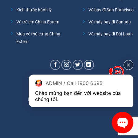
Kích thước hành lý
Vé bay đi San Francisco
Vé trẻ em China Estern
Vé máy bay đi Canada
Mua vé thú cưng China
Vé máy bay đi Đài Loan
Estern
ADMIN / Call 1900 6695
Chào mừng bạn đến với website của 
chúng tôi.
Đại lý phòng vé hãng China Eastern Airlines