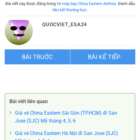
Bài viết này được đăng trong
Vé máy bay China Eastern Airlines
. Đánh dấu
liên kết thường trực
.
QUOCVIET_ESA24
Vé máy bay Sài Gòn đi Nam
Vé máy bay Sài Gòn đi Phúc
Kinh China Eastern
Châu China Eastern
Bài viết liên quan
Giá vé China Eastern Sài Gòn (TP.HCM) đi San
Jose (SJC) Mỹ tháng 4, 5, 6
Giá vé China Eastern Hà Nội đi San Jose (SJC)