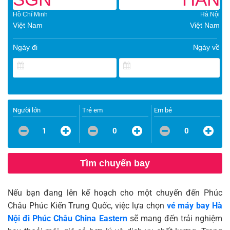
Hồ Chí Minh
Hà Nội
Việt Nam
Việt Nam
Ngày đi
Ngày về
Người lớn
Trẻ em
Em bé
1
0
0
Tìm chuyến bay
Nếu bạn đang lên kế hoạch cho một chuyến đến Phúc
Châu Phúc Kiến Trung Quốc, việc lựa chọn
vé máy bay Hà
Nội đi Phúc Châu China Eastern
sẽ mang đến trải nghiệm