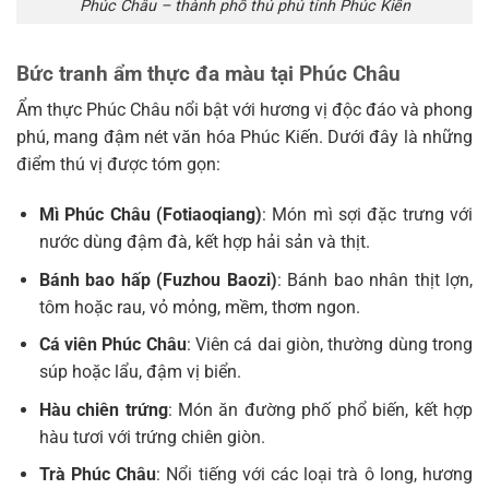
Phúc Châu – thành phố thủ phủ tỉnh Phúc Kiến
Bức tranh ẩm thực đa màu tại Phúc Châu
Ẩm thực Phúc Châu nổi bật với hương vị độc đáo và phong
phú, mang đậm nét văn hóa Phúc Kiến. Dưới đây là những
điểm thú vị được tóm gọn:
Mì Phúc Châu (Fotiaoqiang)
: Món mì sợi đặc trưng với
nước dùng đậm đà, kết hợp hải sản và thịt.
Bánh bao hấp (Fuzhou Baozi)
: Bánh bao nhân thịt lợn,
tôm hoặc rau, vỏ mỏng, mềm, thơm ngon.
Cá viên Phúc Châu
: Viên cá dai giòn, thường dùng trong
súp hoặc lẩu, đậm vị biển.
Hàu chiên trứng
: Món ăn đường phố phổ biến, kết hợp
hàu tươi với trứng chiên giòn.
Trà Phúc Châu
: Nổi tiếng với các loại trà ô long, hương