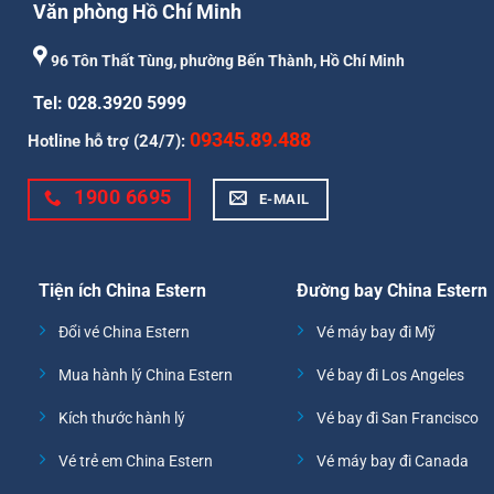
Văn phòng Hồ Chí Minh
96 Tôn Thất Tùng, phường Bến Thành, Hồ Chí Minh
Tel: 028.3920 5999
09345.89.488
Hotline hỗ trợ (24/7):
1900 6695
E-MAIL
Tiện ích China Estern
Đường bay China Estern
Đổi vé China Estern
Vé máy bay đi Mỹ
Mua hành lý China Estern
Vé bay đi Los Angeles
Kích thước hành lý
Vé bay đi San Francisco
Vé trẻ em China Estern
Vé máy bay đi Canada