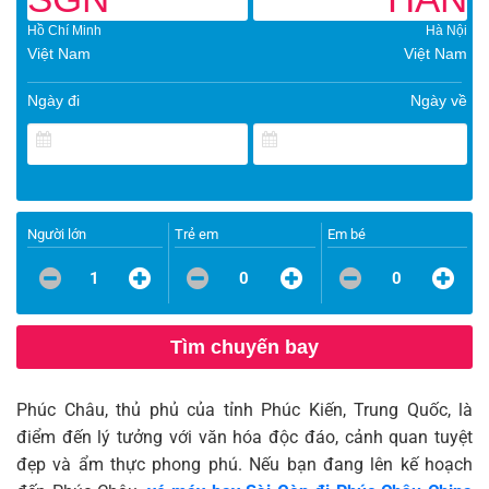
Hồ Chí Minh
Hà Nội
Việt Nam
Việt Nam
Ngày đi
Ngày về
Người lớn
Trẻ em
Em bé
1
0
0
Tìm chuyến bay
Phúc Châu, thủ phủ của tỉnh Phúc Kiến, Trung Quốc, là
điểm đến lý tưởng với văn hóa độc đáo, cảnh quan tuyệt
đẹp và ẩm thực phong phú. Nếu bạn đang lên kế hoạch