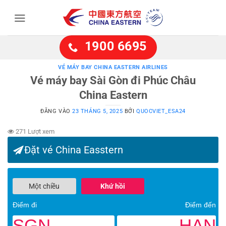
Bỏ
qua
nội
dung
1900 6695
VÉ MÁY BAY CHINA EASTERN AIRLINES
Vé máy bay Sài Gòn đi Phúc Châu
China Eastern
ĐĂNG VÀO
23 THÁNG 5, 2025
BỞI
QUOCVIET_ESA24
271 Lượt xem
Đặt vé China Easstern
Một chiều
Khứ hồi
Điểm đi
Điểm đến
SGN
HAN