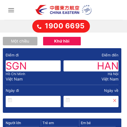
Bỏ
qua
nội
dung
1900 6695
Một chiều
Khứ hồi
Điểm đi
Điểm đến
SGN
HAN
Hồ Chí Minh
Hà Nội
Việt Nam
Việt Nam
Ngày đi
Ngày về
Người lớn
Trẻ em
Em bé