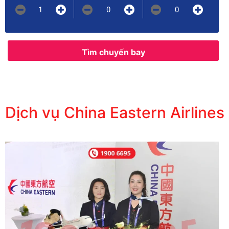
1
0
0
Tìm chuyến bay
Dịch vụ China Eastern Airlines