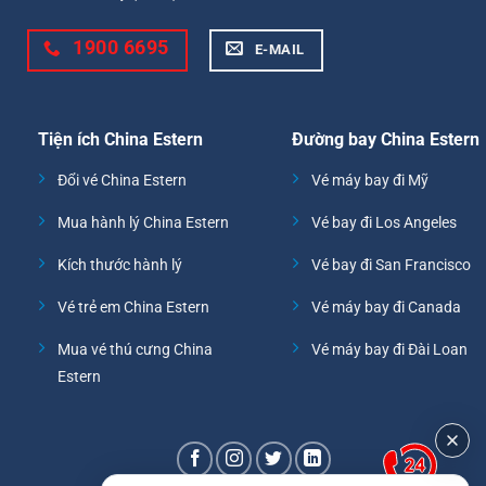
1900 6695
E-MAIL
Tiện ích China Estern
Đường bay China Estern
Đổi vé China Estern
Vé máy bay đi Mỹ
Mua hành lý China Estern
Vé bay đi Los Angeles
Kích thước hành lý
Vé bay đi San Francisco
Vé trẻ em China Estern
Vé máy bay đi Canada
Mua vé thú cưng China
Vé máy bay đi Đài Loan
Estern