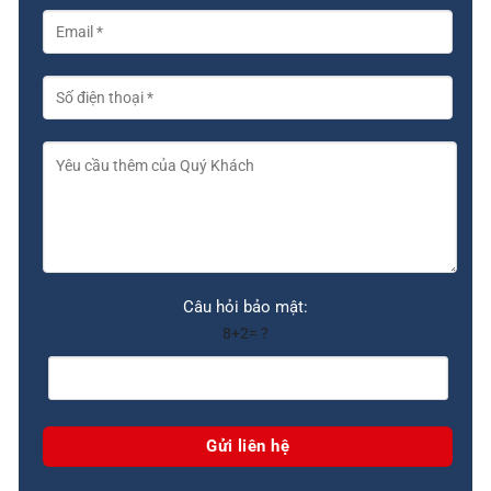
Câu hỏi bảo mật:
8+2= ?