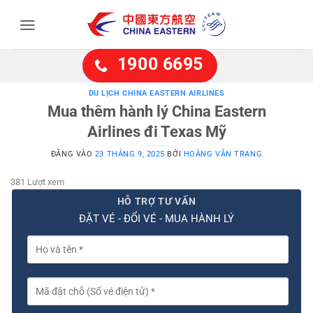
Bỏ
qua
nội
dung
1900 6695
DU LỊCH CHINA EASTERN AIRLINES
Mua thêm hành lý China Eastern
Airlines đi Texas Mỹ
ĐĂNG VÀO
23 THÁNG 9, 2025
BỞI
HOÀNG VÂN TRANG
381 Lượt xem
HỖ TRỢ TƯ VẤN
ĐẶT VÉ - ĐỔI VÉ - MUA HÀNH LÝ