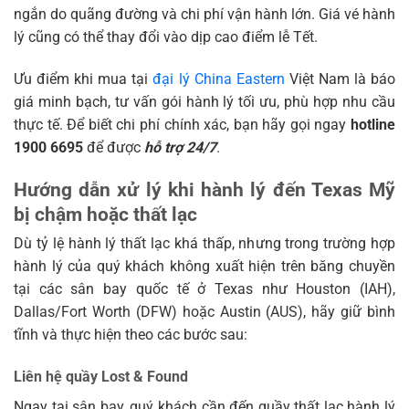
ngắn do quãng đường và chi phí vận hành lớn. Giá vé hành
lý cũng có thể thay đổi vào dịp cao điểm lễ Tết.
Ưu điểm khi mua tại
đại lý China Eastern
Việt Nam là báo
giá minh bạch, tư vấn gói hành lý tối ưu, phù hợp nhu cầu
thực tế. Để biết chi phí chính xác, bạn hãy gọi ngay
hotline
1900 6695
để được
hỗ trợ 24/7
.
Hướng dẫn xử lý khi hành lý đến Texas Mỹ
bị chậm hoặc thất lạc
Dù tỷ lệ hành lý thất lạc khá thấp, nhưng trong trường hợp
hành lý của quý khách không xuất hiện trên băng chuyền
tại các sân bay quốc tế ở Texas như Houston (IAH),
Dallas/Fort Worth (DFW) hoặc Austin (AUS), hãy giữ bình
tĩnh và thực hiện theo các bước sau:
Liên hệ quầy Lost & Found
Ngay tại sân bay, quý khách cần đến quầy thất lạc hành lý