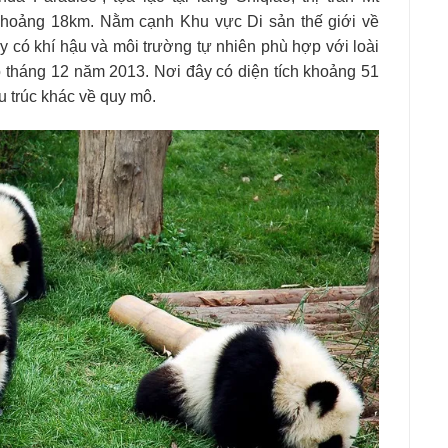
khoảng 18km. Nằm cạnh Khu vực Di sản thế giới về
y có khí hậu và môi trường tự nhiên phù hợp với loài
 tháng 12 năm 2013. Nơi đây có diện tích khoảng 51
u trúc khác về quy mô.