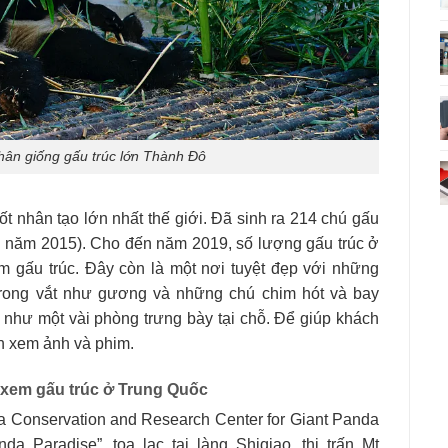
hân giống gấu trúc lớn Thành Đô
ốt nhân tạo lớn nhất thế giới. Đã sinh ra 214 chú gấu
đến năm 2015). Cho đến năm 2019, số lượng gấu trúc ở
m gấu trúc. Đây còn là một nơi tuyệt đẹp với những
trong vắt như gương và những chú chim hót và bay
 như một vài phòng trưng bày tại chỗ. Để giúp khách
ch xem ảnh và phim.
 xem gấu trúc ở Trung Quốc
na Conservation and Research Center for Giant Panda
a Paradise”, tọa lạc tại làng Shiqiao, thị trấn Mt