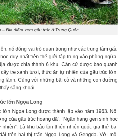
n – Địa điểm xem gấu trúc ở Trung Quốc
ên, nó đóng vai trò quan trọng như các trung tâm gấu
 học duy nhất trên thế giới tập trung vào phòng ngừa,
 địa được chia thành 6 khu. Căn cứ được bao quanh
cây tre xanh tươi, thức ăn tự nhiên của gấu trúc lớn,
rong lành. Cùng với những bãi cỏ và những con đường
thấy sảng khoái.
trúc lớn Ngọa Long
rúc lớn Ngọa Long được thành lập vào năm 1963. Nổi
ơng của gấu trúc hoang dã”, “Ngân hàng gen sinh học
 nhiên”. Là khu bảo tồn thiên nhiên quốc gia thứ ba.
 dài trên hai thị trấn Ngọa Long và Gengda. Với môi