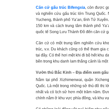
Căn cứ gấu trúc Bifengxia
, còn được g
và nghiên cứu gấu trúc lớn Trung Quốc.
Yucheng, thành phố Ya’an, tỉnh Tứ Xuyên
150 km và cách trung tâm thành phố Ya’
quốc tế Song Lưu Thành Đô đến căn cứ gấ
Căn cứ có một trung tâm nghiên cứu kho
trúc, v.v. Du khách cũng có thể tham gia 
tại đây. Có thể hơi mệt khi đi bộ hết khu 
bên trong khu danh lam thắng cảnh là một l
Vườn thú Bắc Kinh – Địa điểm xem gấu
Nằm tại phố Xizhimenwai, quận Xicheng
Quốc. Là một trong những sở thú đô thị l
nhất và có lịch sử hơn một trăm năm. Đư
chính nằm ở khu vực phía đông, và khu vự