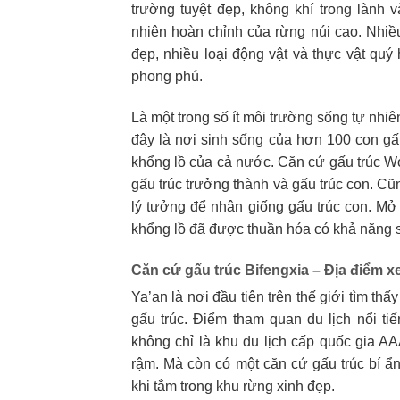
trường tuyệt đẹp, không khí trong lành 
nhiên hoàn chỉnh của rừng núi cao. Nhiều
đẹp, nhiều loại động vật và thực vật q
phong phú.
Là một trong số ít môi trường sống tự nhiên
đây là nơi sinh sống của hơn 100 con gấ
khổng lồ của cả nước. Căn cứ gấu trúc W
gấu trúc trưởng thành và gấu trúc con. Cũ
lý tưởng để nhân giống gấu trúc con. Mở
khổng lồ đã được thuần hóa có khả năng si
Căn cứ gấu trúc Bifengxia – Địa điểm 
Ya’an là nơi đầu tiên trên thế giới tìm th
gấu trúc. Điểm tham quan du lịch nổi ti
không chỉ là khu du lịch cấp quốc gia 
rậm. Mà còn có một căn cứ gấu trúc bí ẩ
khi tắm trong khu rừng xinh đẹp.