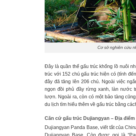
Cơ sở nghiên cứu n
Đây là quần thể gấu trúc khổng lồ nuôi nh
trúc với 152 chú gấu trúc hiện có (tính 
đây đã tăng lên 206 chú. Ngoài việc ngắ
ngọn đồi phủ đầy rừng xanh, làn nước 
lượn. Ngoài ra, còn có một bảo tàng cũng
du lịch tìm hiểu thêm về gấu trúc bằng cá
Căn cứ gấu trúc Dujiangyan –
Địa điểm
Dujiangyan Panda Base, viết tắt của Chi
Dujiangyan Base. Còn được gọi là “Pand