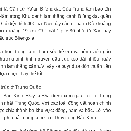
ọi là Căn cứ Ya’an Bifengxia. Của Trung tâm bảo tồn
 Nằm trong Khu danh lam thắng cảnh Bifengxia, quận
. Có diện tích 400 ha. Nơi này cách Thành Đô khoảng
an khoảng 19 km. Chỉ mất 1 giờ 30 phút từ Sân bay
u trúc Bifengxia.
a học, trung tâm chăm sóc trẻ em và bệnh viện gấu
chương trình tình nguyện gấu trúc kéo dài nhiều ngày
danh lam thắng cảnh,.Vì vậy xe buýt đưa đón thuận tiện
ựa chọn thay thế tốt.
 trúc ở Trung Quốc
, Bắc Kinh. Đây là Địa điểm xem gấu trúc ở Trung
ớn nhất Trung Quốc. Với các loài động vật hoàn chỉnh
ợc chia thành ba khu vực: đông, nam và bắc. Lối vào
c phía bắc cũng là nơi có Thủy cung Bắc Kinh.