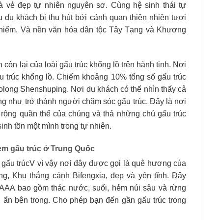
và vẻ đẹp tự nhiên nguyên sơ. Cùng hệ sinh thái tự
 du khách bị thu hút bởi cảnh quan thiên nhiên tươi
uý hiếm. Và nền văn hóa dân tộc Tây Tạng và Khương
 còn lại của loài gấu trúc khổng lồ trên hành tinh. Nơi
u trúc khổng lồ. Chiếm khoảng 10% tổng số gấu trúc
olong Shenshuping. Nơi du khách có thể nhìn thấy cả
ng như trở thành người chăm sóc gấu trúc. Đây là nơi
 rộng quần thể của chúng và thả những chú gấu trúc
nh tồn một mình trong tự nhiên.
xem gấu trúc ở Trung Quốc
ấy gấu trúcV vì vậy nơi đây được gọi là quê hương của
ếng, Khu thắng cảnh Bifengxia, đẹp và yên tĩnh. Đây
AAAAA bao gồm thác nước, suối, hẻm núi sâu và rừng
n ẩn bên trong. Cho phép bạn đến gần gấu trúc trong